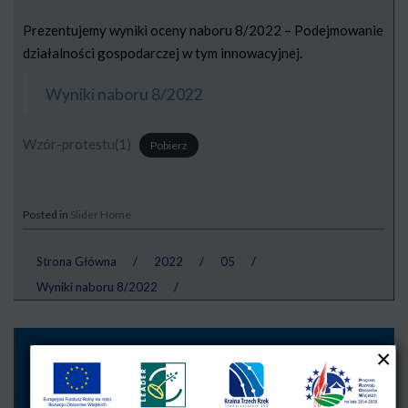
Prezentujemy wyniki oceny naboru 8/2022 – Podejmowanie
działalności gospodarczej w tym innowacyjnej.
Wyniki naboru 8/2022
Wzór-protestu(1)
Pobierz
Posted in
Slider Home
Strona Główna
/
2022
/
05
/
Wyniki naboru 8/2022
/
Przystań NGO!