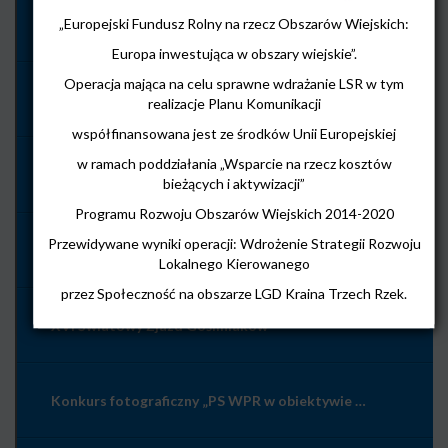
„Europejski Fundusz Rolny na rzecz Obszarów Wiejskich:
UWAGA!
Europa inwestująca w obszary wiejskie”.
Operacja mająca na celu sprawne wdrażanie LSR w tym
Smart Village
realizacje Planu Komunikacji
współfinansowana jest ze środków Unii Europejskiej
w ramach poddziałania „Wsparcie na rzecz kosztów
Ogłoszenie o naborze wniosków na powierzenie grantów w zakresie Przygotowania koncepcji Smart Village z dnia 10 lipca 2026
bieżących i aktywizacji”
Programu Rozwoju Obszarów Wiejskich 2014-2020
Przewidywane wyniki operacji: Wdrożenie Strategii Rozwoju
Posiedzenie Rady LGD Kraina Trzech Rzek
Lokalnego Kierowanego
przez Społeczność na obszarze LGD Kraina Trzech Rzek.
XVI Światowy Zjazd Gośliniaków
Konkurs fotograficzny „PS WPR w obiektywie – wieś wczoraj, dziś i jutro”