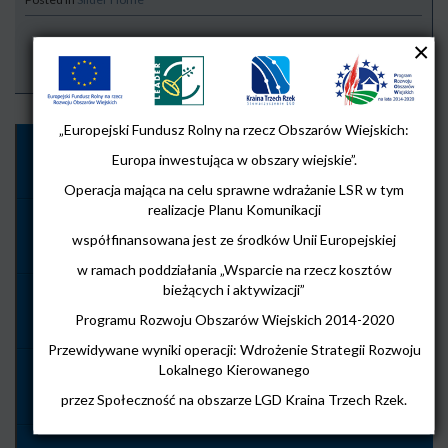
Strona Główna
/
2024
/
04
/
Jak dobrze napisać projekt Działaj
/
„Europejski Fundusz Rolny na rzecz Obszarów Wiejskich:
Europa inwestująca w obszary wiejskie”.
Przystań NGO!
Operacja mająca na celu sprawne wdrażanie LSR w tym
realizacje Planu Komunikacji
UWAGA!
współfinansowana jest ze środków Unii Europejskiej
w ramach poddziałania „Wsparcie na rzecz kosztów
bieżących i aktywizacji”
Smart Village
Programu Rozwoju Obszarów Wiejskich 2014-2020
Przewidywane wyniki operacji: Wdrożenie Strategii Rozwoju
Lokalnego Kierowanego
Ogłoszenie o naborze wniosków na powierzenie grantów w zakresie Przygotowania koncepcji Smart Village z dnia 10 lipca 2026
przez Społeczność na obszarze LGD Kraina Trzech Rzek.