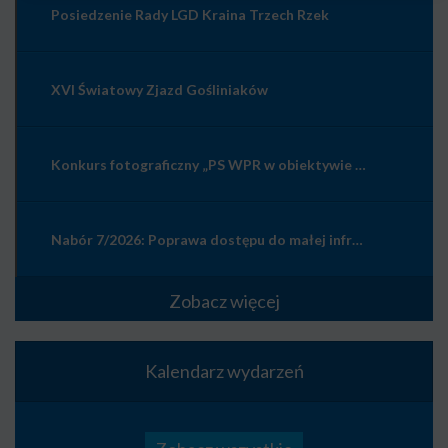
Posiedzenie Rady LGD Kraina Trzech Rzek
XVI Światowy Zjazd Gośliniaków
Konkurs fotograficzny „PS WPR w obiektywie – wieś wczoraj, dziś i jutro”
Nabór 7/2026: Poprawa dostępu do małej infrastruktury publicznej
Zobacz więcej
Kalendarz wydarzeń