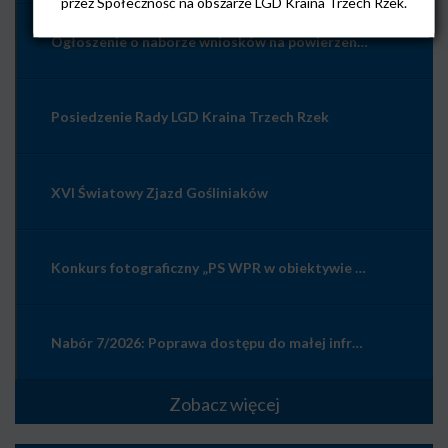
przez Społeczność na obszarze LGD Kraina Trzech Rzek.
Ogłoszenie o naborze wniosków na powierzenie grantów w zakresie Przygotowania koncepcji Smart Village z dnia 10 lipca 2026
Posiedzenie Rady LGD Kraina Trzech Rzek
XVI Światowy Zjazd Gośliniaków
Konkurs fotograficzny „PS WPR w obiektywie – wieś wczoraj, dziś i jutro”
Nabór 7/2026: Poprawa dostępu do małej infrastruktury publicznej
Zobacz więcej