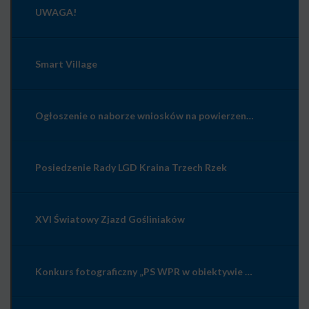
UWAGA!
Smart Village
Ogłoszenie o naborze wniosków na powierzenie grantów w zakresie Przygotowania koncepcji Smart Village z dnia 10 lipca 2026
Posiedzenie Rady LGD Kraina Trzech Rzek
XVI Światowy Zjazd Gośliniaków
Konkurs fotograficzny „PS WPR w obiektywie – wieś wczoraj, dziś i jutro”