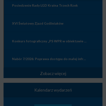
Posiedzenie Rady LGD Kraina Trzech Rzek
XVI Światowy Zjazd Gośliniaków
Konkurs fotograficzny „PS WPR w obiektywie – wieś wczoraj, dziś i jutro”
Nabór 7/2026: Poprawa dostępu do małej infrastruktury publicznej
Zobacz więcej
Kalendarz wydarzeń