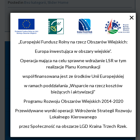
Posted in
Bez kategorii
,
Slider Home
Strona Główna
/
2019
/
11
/
Zapraszamy na spotkanie dotyczące PROJEKTÓW
/
„Europejski Fundusz Rolny na rzecz Obszarów Wiejskich:
Europa inwestująca w obszary wiejskie”.
Przystań NGO!
Operacja mająca na celu sprawne wdrażanie LSR w tym
realizacje Planu Komunikacji
współfinansowana jest ze środków Unii Europejskiej
UWAGA!
w ramach poddziałania „Wsparcie na rzecz kosztów
bieżących i aktywizacji”
Smart Village
Programu Rozwoju Obszarów Wiejskich 2014-2020
Przewidywane wyniki operacji: Wdrożenie Strategii Rozwoju
Lokalnego Kierowanego
Ogłoszenie o naborze wniosków na powierzenie grantów w zakresie Przygotowania koncepcji Smart Village z dnia 10 lipca 2026
przez Społeczność na obszarze LGD Kraina Trzech Rzek.