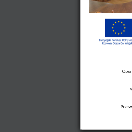
Opera
Przew