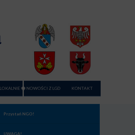
a
 LOKALNIE
NOWOŚCI Z LGD
KONTAKT
Przystań NGO!
UWAGA!