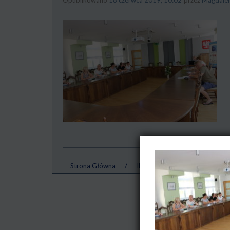
Strona Główna
/
IMG_0411
/