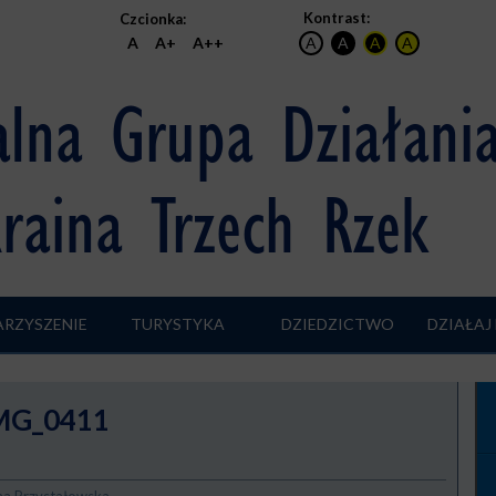
Kontrast:
Czcionka:
A
A+
A++
A
A
A
A
alna Grupa Działani
raina Trzech Rzek
RZYSZENIE
TURYSTYKA
DZIEDZICTWO
DZIAŁAJ
MG_0411
a Przystałowska