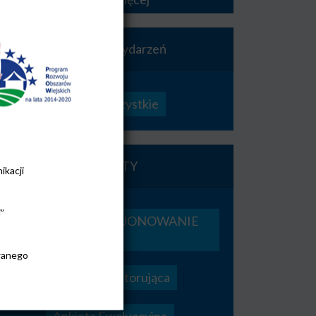
Kalendarz wydarzeń
Zobacz wszystkie
ANKIETY
ikacji
”
ANKIETA FUNKCJONOWANIE
LGD
wanego
Ankieta Monitorująca
Ankieta Ewaluacyjna