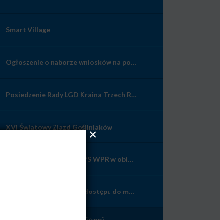
Smart Village
Ogłoszenie o naborze wniosków na powierzenie grantów w zakresie Przygotowania koncepcji Smart Village z dnia 10 lipca 2026
Posiedzenie Rady LGD Kraina Trzech Rzek
XVI Światowy Zjazd Gośliniaków
Konkurs fotograficzny „PS WPR w obiektywie – wieś wczoraj, dziś i jutro”
Nabór 7/2026: Poprawa dostępu do małej infrastruktury publicznej
Zobacz więcej