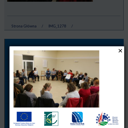
Strona Główna
/
IMG_1278
/
Przystań NGO!
UWAGA!
Smart Village
Ogłoszenie o naborze wniosków na powierzenie grantów w zakresie Przygotowania koncepcji Smart Village z dnia 10 lipca 2026