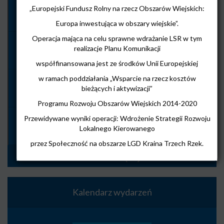
„Europejski Fundusz Rolny na rzecz Obszarów Wiejskich:
Posiedzenie Rady LGD Kraina Trzech Rzek
Europa inwestująca w obszary wiejskie”.
Operacja mająca na celu sprawne wdrażanie LSR w tym
realizacje Planu Komunikacji
XVI Światowy Zjazd Gośliniaków
współfinansowana jest ze środków Unii Europejskiej
w ramach poddziałania „Wsparcie na rzecz kosztów
Konkurs fotograficzny „PS WPR w obiektywie – wieś wczoraj, dziś i jutro”
bieżących i aktywizacji”
Programu Rozwoju Obszarów Wiejskich 2014-2020
Przewidywane wyniki operacji: Wdrożenie Strategii Rozwoju
Nabór 7/2026: Poprawa dostępu do małej infrastruktury publicznej
Lokalnego Kierowanego
przez Społeczność na obszarze LGD Kraina Trzech Rzek.
Zobacz więcej
Kalendarz wydarzeń